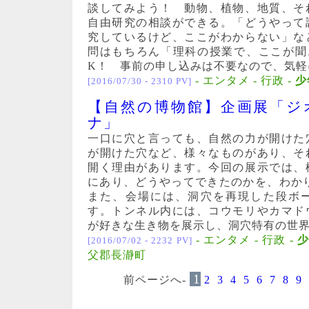
談してみよう！ 動物、植物、地質、そ
自由研究の相談ができる。「どうやって
究しているけど、ここがわからない」な
問はもちろん「理科の授業で、ここが聞
K！ 事前の申し込みは不要なので、気軽
- エンタメ - 行政 -
少
[2016/07/30 - 2310 PV]
【自然の博物館】企画展「ジ
ナ」
一口に穴と言っても、自然の力が開けた
が開けた穴など、様々なものがあり、そ
開く理由があります。今回の展示では、
にあり、どうやってできたのかを、わ
また、会場には、洞穴を再現した段ボ
す。トンネル内には、コウモリやカマド
が好きな生き物を展示し、洞穴特有の世界を
- エンタメ - 行政 -
少
[2016/07/02 - 2232 PV]
父郡長瀞町
1
前ページへ-
2
3
4
5
6
7
8
9
/