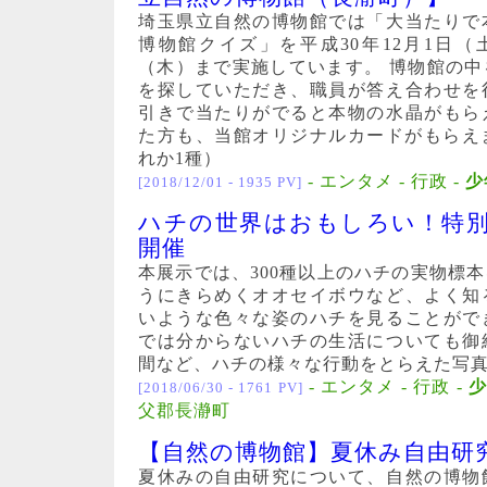
埼玉県立自然の博物館では「大当たりで
博物館クイズ」を平成30年12月1日（土
（木）まで実施しています。 博物館の
を探していただき、職員が答え合わせを
引きで当たりがでると本物の水晶がもら
た方も、当館オリジナルカードがもらえ
れか1種）
- エンタメ - 行政 -
少
[2018/12/01 - 1935 PV]
ハチの世界はおもしろい！特
開催
本展示では、300種以上のハチの実物標
うにきらめくオオセイボウなど、よく知
いような色々な姿のハチを見ることがで
では分からないハチの生活についても御
間など、ハチの様々な行動をとらえた写
- エンタメ - 行政 -
少
[2018/06/30 - 1761 PV]
父郡長瀞町
【自然の博物館】夏休み自由研
夏休みの自由研究について、自然の博物