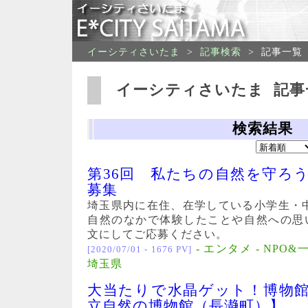
イーシティさいたま
>
記事検索
>
記事一覧
イーシティさいたま 記事
検索結果
第36回 私たちの自然を守ろ
募集
埼玉県内に在住、在学している小学生・
自然のなかで体験したことや自然への思
文にしてご応募ください。
- エンタメ - NPO&
[2020/07/01 - 1676 PV]
埼玉県
大当たりで水晶ゲット！博物
立自然の博物館（長瀞町）】