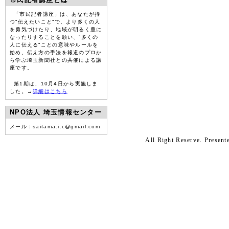
「市民記者講座」は、あなたが持
つ”伝えたいこと”で、より多くの人
を勇気づけたり、地域が明るく豊に
なったりすることを願い、”多くの
人に伝える”ことの意味やルールを
始め、伝え方の手法を報道のプロか
ら学ぶ埼玉新聞社との共催による講
座です。
第1期は、10月4日から実施しま
した。→
詳細はこちら
NPO法人 埼玉情報センター
メール：saitama.i.c@gmail.com
All Right Reserve. Prese