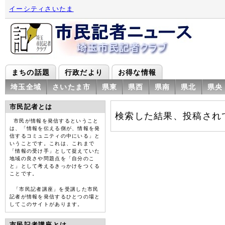
イーシティさいたま
まちの話題
行政だより
お得な情報
埼玉全域
さいたま市
県東
県西
県南
県北
県央
市民記者とは
検索した結果、投稿され
市民が情報を発信するということ
は、「情報を伝える側が、情報を発
信するコミュニティの中にいる」と
いうことです。これは、これまで
「情報の受け手」として捉えていた
地域の良さや問題点を「自分のこ
と」として考えるきっかけをつくる
ことです。
「市民記者講座」を受講した市民
記者が情報を発信するひとつの場と
してこのサイトがあります。
市民記者講座とは