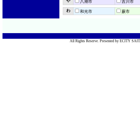
や
八潮市
吉川市
わ
和光市
蕨市
All Rights Reserve. Presented by ECITY SA