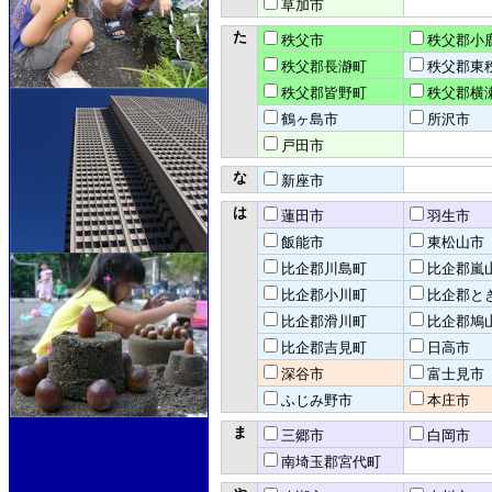
草加市
た
秩父市
秩父郡小
秩父郡長瀞町
秩父郡東
秩父郡皆野町
秩父郡横
鶴ヶ島市
所沢市
戸田市
な
新座市
は
蓮田市
羽生市
飯能市
東松山市
比企郡川島町
比企郡嵐
比企郡小川町
比企郡と
比企郡滑川町
比企郡鳩
比企郡吉見町
日高市
深谷市
富士見市
ふじみ野市
本庄市
ま
三郷市
白岡市
南埼玉郡宮代町