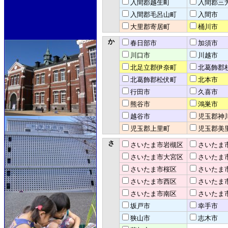
入間郡越生町
入間郡三
入間郡毛呂山町
入間市
大里郡寄居町
桶川市
か
春日部市
加須市
川口市
川越市
北足立郡伊奈町
北葛飾郡
北葛飾郡松伏町
北本市
行田市
久喜市
熊谷市
鴻巣市
越谷市
児玉郡神
児玉郡上里町
児玉郡美
さ
さいたま市岩槻区
さいたま
さいたま市大宮区
さいたま
さいたま市桜区
さいたま
さいたま市西区
さいたま
さいたま市南区
さいたま
坂戸市
幸手市
狭山市
志木市