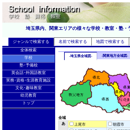
埼玉県内、関東エリアの様々な学校・教室・塾・
ジャンルで検索する
名前で検索する
地図で検索する
全体検索
-関東地方全域図-
-埼玉県全域図-
学校
塾･予備校
英会話･外国語教室
実務･資格･生涯教育施設
文化･趣味教室
幼児教育
トップ
全域
あ
上尾市
朝霞市