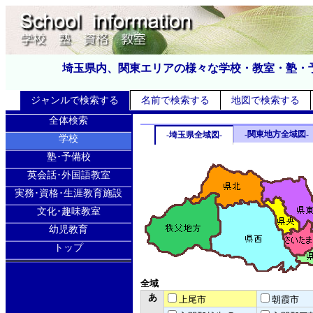
埼玉県内、関東エリアの様々な学校・教室・塾・
ジャンルで検索する
名前で検索する
地図で検索する
全体検索
-関東地方全域図-
-埼玉県全域図-
学校
塾･予備校
英会話･外国語教室
実務･資格･生涯教育施設
文化･趣味教室
幼児教育
トップ
全域
あ
上尾市
朝霞市