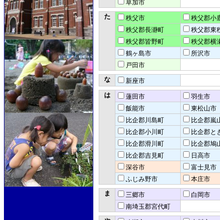
草加市
た
秩父市
秩父郡小
秩父郡長瀞町
秩父郡東
秩父郡皆野町
秩父郡横
鶴ヶ島市
所沢市
戸田市
な
新座市
は
蓮田市
羽生市
飯能市
東松山市
比企郡川島町
比企郡嵐
比企郡小川町
比企郡と
比企郡滑川町
比企郡鳩
比企郡吉見町
日高市
深谷市
富士見市
ふじみ野市
本庄市
ま
三郷市
白岡市
南埼玉郡宮代町