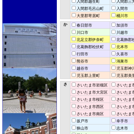
入間郡越生町
入間郡三
入間郡毛呂山町
入間市
大里郡寄居町
桶川市
か
春日部市
加須市
川口市
川越市
北足立郡伊奈町
北葛飾郡
北葛飾郡松伏町
北本市
行田市
久喜市
熊谷市
鴻巣市
越谷市
児玉郡神
児玉郡上里町
児玉郡美
さ
さいたま市岩槻区
さいたま
さいたま市大宮区
さいたま
さいたま市桜区
さいたま
さいたま市西区
さいたま
さいたま市南区
さいたま
坂戸市
幸手市
狭山市
志木市