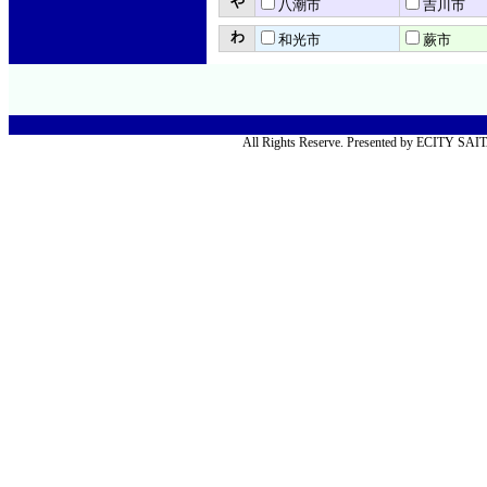
や
八潮市
吉川市
わ
和光市
蕨市
All Rights Reserve. Presented by ECITY SA