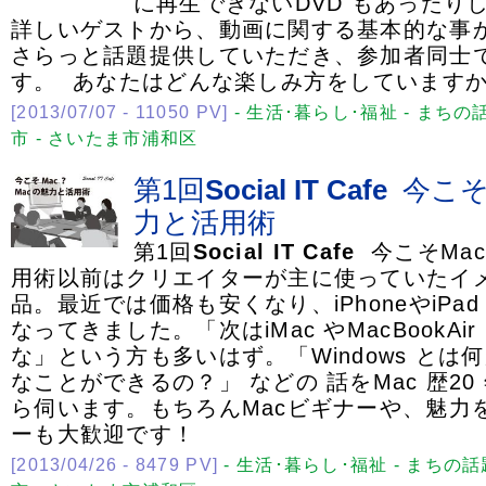
に再生できないDVD もあったり
詳しいゲストから、動画に関する基本的な事
さらっと話題提供していただき、参加者同士
す。 あなたはどんな楽しみ方をしています
[2013/07/07 - 11050 PV]
- 生活･暮らし･福祉 - まちの話
市 - さいたま市浦和区
第1回
Social
IT
Cafe
今こそM
力と活用術
第1回
Social
IT
Cafe
今こそMac
用術以前はクリエイターが主に使っていたイメ
品。最近では価格も安くなり、iPhoneやiPa
なってきました。「次はiMac やMacBookA
な」という方も多いはず。「Windows とは
なことができるの？」 などの 話をMac 歴20
ら伺います。もちろんMacビギナーや、魅力を
ーも大歓迎です！
[2013/04/26 - 8479 PV]
- 生活･暮らし･福祉 - まちの話