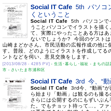
Social
IT
Cafe
5th パソ
くということ
Social
IT
Cafe
5th パソコン
うことパソコンでイラストを描く
て、実際にやったことある方はあ
ないでしょうか? 今回のゲスト
山崎まどかさん。市民活動の広報作成の他に
す。普段、どのようにイラストを作成してる
ントなどを伺い、意見交換をします。
[2013/08/28 - 4285 PV]
- 生活･暮らし･福祉 - まちの話
市 - さいたま市浦和区
Social
IT
Cafe
3rd 今、“動
Social
IT
Cafe
3rd今、“動画”が面
ら始まり「動画」は観るのも撮る
さらには公開するのにもずいぶん
た。でもチョット待って...。フ