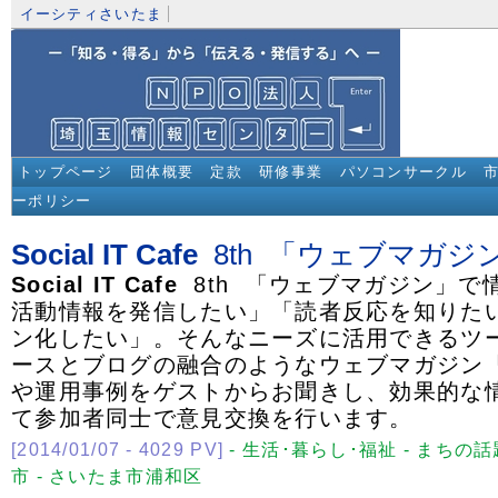
イーシティさいたま
トップページ
団体概要
定款
研修事業
パソコンサークル
ーポリシー
Social
IT
Cafe
8th 「ウェブマガジ
Social
IT
Cafe
8th 「ウェブマガジン」で
活動情報を発信したい」「読者反応を知りた
ン化したい」。そんなニーズに活用できるツ
ースとブログの融合のようなウェブマガジン「Pub
や運用事例をゲストからお聞きし、効果的な
て参加者同士で意見交換を行います。
[2014/01/07 - 4029 PV]
- 生活･暮らし･福祉 - まちの話
市 - さいたま市浦和区