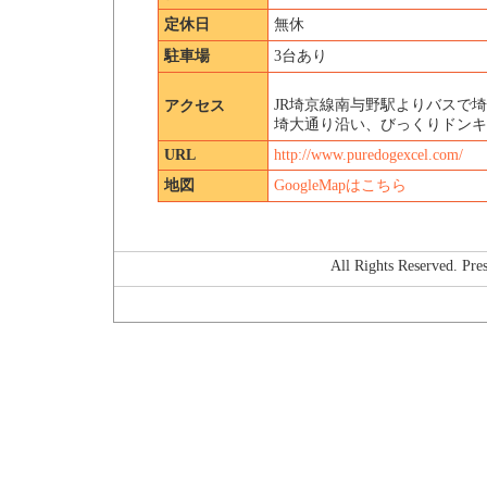
定休日
無休
駐車場
3台あり
JR埼京線南与野駅よりバスで埼
アクセス
埼大通り沿い、びっくりドンキ
URL
http://www.puredogexcel.com/
地図
GoogleMapはこちら
All Rights Reserved. P