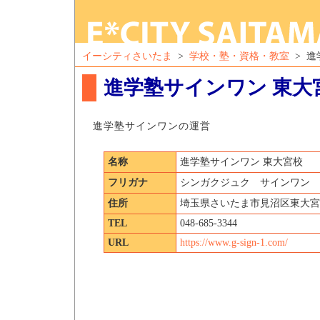
イーシティさいたま
>
学校・塾・資格・教室
> 進
進学塾サインワン 東大
進学塾サインワンの運営
名称
進学塾サインワン 東大宮校
フリガナ
シンガクジュク サインワン 
住所
埼玉県さいたま市見沼区東大宮5-2
TEL
048-685-3344
URL
https://www.g-sign-1.com/