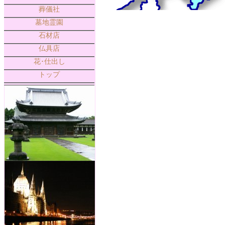
葬儀社
墓地霊園
石材店
仏具店
花･仕出し
トップ