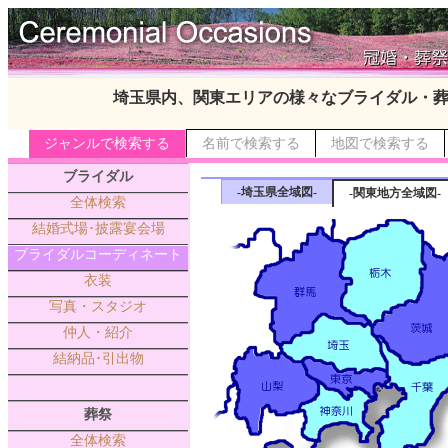
埼玉県内、関東エリアの様々なブライダル・
ジャンルで検索する
名前で検索する
地図で検索する
ブライダル
-埼玉県全域図-
-関東地方全域図-
全体検索
結婚式場･披露宴会場
ブライダルコーディネート
衣装
写真・スタジオ
仲人・紹介
結納品･引出物
葬祭
全体検索