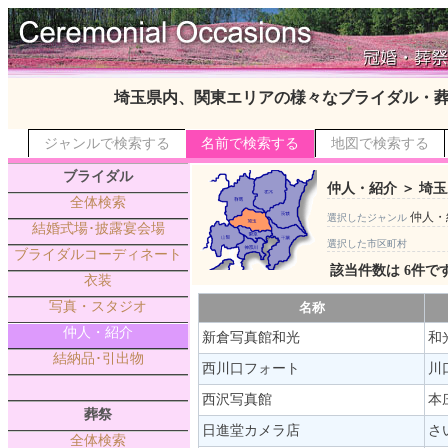
埼玉県内、関東エリアの様々なブライダル・
ジャンルで検索する
名前で検索する
地図で検索する
ブライダル
仲人・紹介 ＞ 埼玉
全体検索
仲人・
選択したジャンル
結婚式場･披露宴会場
選択した市区町村
ブライダルコーディネート
該当件数は 6件で
衣装
写真・スタジオ
名称
仲人・紹介
新倉写真館和光
和
結納品･引出物
西川口フォート
川
西沢写真館
本庄
葬祭
日進堂カメラ店
さ
全体検索