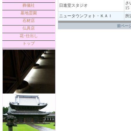
さ
葬儀社
日進堂スタジオ
15
墓地霊園
ニュータウンフォト・ＫＡＩ
所沢
石材店
.
前ページ
仏具店
花･仕出し
トップ