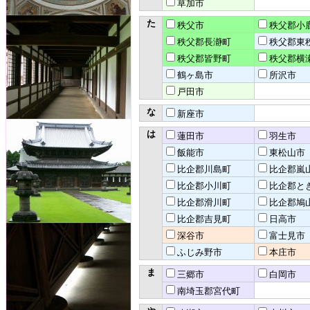
草加市
た
秩父市
秩父郡小
秩父郡長瀞町
秩父郡東
秩父郡皆野町
秩父郡横
鶴ヶ島市
所沢市
戸田市
な
新座市
は
蓮田市
羽生市
飯能市
東松山市
比企郡川島町
比企郡嵐
比企郡小川町
比企郡と
比企郡滑川町
比企郡鳩
比企郡吉見町
日高市
深谷市
富士見市
ふじみ野市
本庄市
ま
三郷市
白岡市
南埼玉郡宮代町