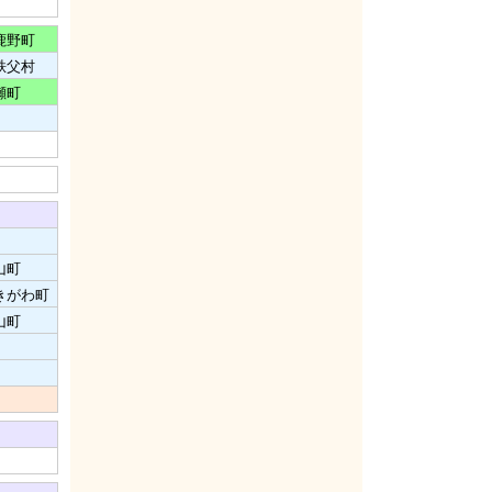
鹿野町
秩父村
瀬町
山町
きがわ町
山町