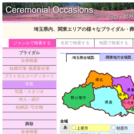
埼玉県内、関東エリアの様々なブライダル・
ジャンルで検索する
名前で検索する
地図で検索する
ブライダル
-関東地方全域図-
-埼玉県全域図-
全体検索
結婚式場･披露宴会場
ブライダルコーディネート
衣装
写真・スタジオ
仲人・紹介
結納品･引出物
全域
葬祭
あ
上尾市
朝霞市
全体検索