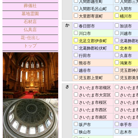
入間郡越生町
入間郡三
葬儀社
入間郡毛呂山町
入間市
墓地霊園
大里郡寄居町
桶川市
石材店
か
春日部市
加須市
仏具店
川口市
川越市
花･仕出し
北足立郡伊奈町
北葛飾郡
トップ
北葛飾郡松伏町
北本市
行田市
久喜市
熊谷市
鴻巣市
越谷市
児玉郡神
児玉郡上里町
児玉郡美
さ
さいたま市岩槻区
さいたま
さいたま市大宮区
さいたま
さいたま市桜区
さいたま
さいたま市西区
さいたま
さいたま市南区
さいたま
坂戸市
幸手市
狭山市
志木市