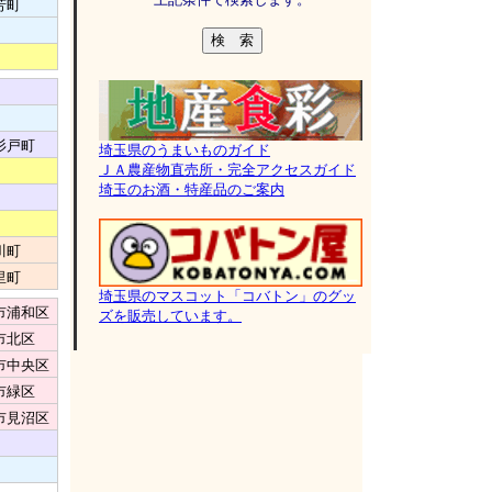
芳町
杉戸町
埼玉県のうまいものガイド
ＪＡ農産物直売所・完全アクセスガイド
埼玉のお酒・特産品のご案内
川町
里町
埼玉県のマスコット「コバトン」のグッ
市浦和区
ズを販売しています。
市北区
市中央区
市緑区
市見沼区