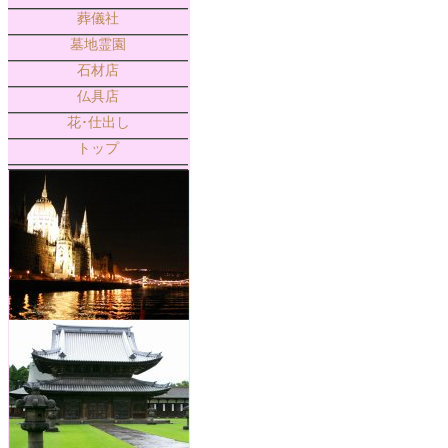
葬儀社
墓地霊園
石材店
仏具店
花･仕出し
トップ