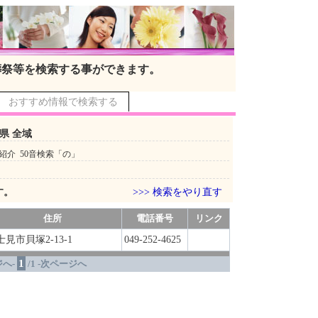
葬祭等を検索する事ができます。
おすすめ情報で検索する
県 全域
紹介 50音検索「の」
す。
>>> 検索をやり直す
住所
電話番号
リンク
士見市貝塚2-13-1
049-252-4625
1
へ-
/1 -次ページへ