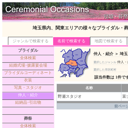
埼玉県内、関東エリアの様々なブライダル・
ジャンルで検索する
名前で検索する
地図で検索する
ブライダル
仲人・紹介 ＞ 埼玉
全体検索
仲人・
選択したジャンル
結婚式場･披露宴会場
選択した市区町村
ブライダルコーディネート
該当件数は 1件で
衣装
写真・スタジオ
名称
仲人・紹介
野瀬スタジオ
富
結納品･引出物
.
前ページ
葬祭
全体検索