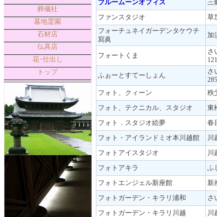
ブルームーンオフィス
三郷
葬儀社
ファンスタジオ
草加
墓地霊園
フォーチュネイガーデンタケウチ
石材店
加
寫眞
仏具店
さ
フォートくま
花･仕出し
12
さ
トップ
ふぉーとすてーしょん
285
フォト、クィーン
秩
フォト、テクニカル、スタジオ
東
フォト．スタジオ絵夢
春
フォト・アイランドミオ本川越館
川
フォトアイスタジオ
川
フォトアキラ
ふ
フォトエンジェル新座館
新座
フォトガーデン・キラリ浦和
さ
フォトガーデン・キラリ川越
川