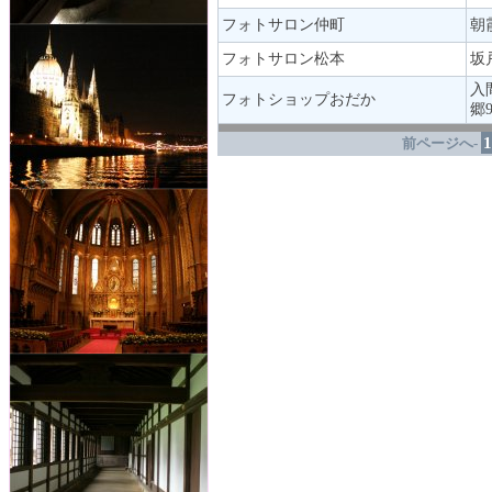
フォトサロン仲町
朝
フォトサロン松本
坂
入
フォトショップおだか
郷9
.
1
前ページへ-