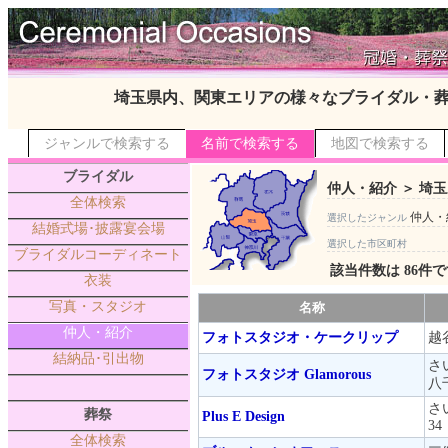
埼玉県内、関東エリアの様々なブライダル・
ジャンルで検索する
名前で検索する
地図で検索する
ブライダル
仲人・紹介 ＞ 埼玉
全体検索
仲人・
選択したジャンル
結婚式場･披露宴会場
選択した市区町村
ブライダルコーディネート
該当件数は 86件
衣装
写真・スタジオ
名称
仲人・紹介
フォトスタジオ・ケークリップ
越
結納品･引出物
さ
フォトスタジオ Glamorous
八
さ
葬祭
Plus E Design
34
全体検索