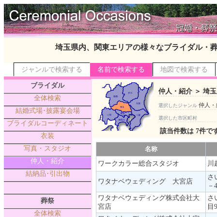
埼玉県内、関東エリアの様々なブライダル・
ジャンルで検索する
名前で検索する
地図で検索する
ブライダル
仲人・紹介 ＞ 埼玉
全体検索
仲人・
選択したジャンル
結婚式場･披露宴会場
選択した市区町村
ブライダルコーディネート
該当件数は 7件で
衣装
写真・スタジオ
名称
仲人・紹介
ワークカラー総合スタジオ
川
結納品･引出物
さ
ワタナベウェディング 大宮店
－
ワタナベウェディング株式会社大
さ
葬祭
宮店
目9
全体検索