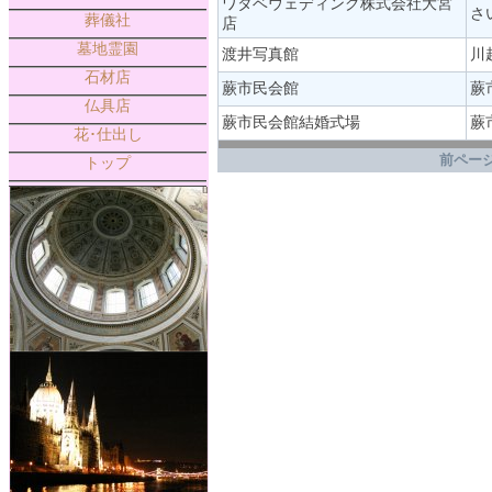
ワタベウェディング株式会社大宮
さ
葬儀社
店
墓地霊園
渡井写真館
川
石材店
蕨市民会館
蕨
仏具店
蕨市民会館結婚式場
蕨市
花･仕出し
.
前ページ
トップ