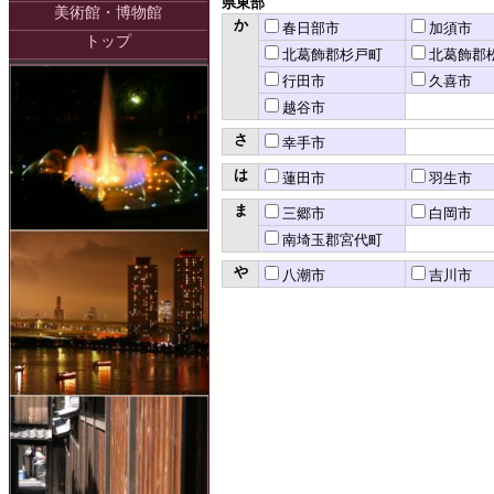
県東部
美術館・博物館
か
春日部市
加須市
トップ
北葛飾郡杉戸町
北葛飾郡
行田市
久喜市
越谷市
さ
幸手市
は
蓮田市
羽生市
ま
三郷市
白岡市
南埼玉郡宮代町
や
八潮市
吉川市