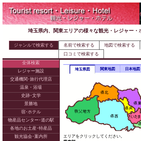
埼玉県内、関東エリアの様々な観光・レジャー・
ジャンルで検索する
名前で検索する
地図で検索する
口コミで検索する
全体検索
関東地図
日本地図
埼玉県図
レジャー施設
交通機関･旅行代理店
温泉・浴場
史跡･文学
景勝地
宿･ホテル
物産品センター･道の駅
各地のお土産･特産品
エリアをクリックしてください。
観光協会･案内所