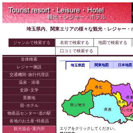
埼玉県内、関東エリアの様々な観光・レジャー・
ジャンルで検索する
名前で検索する
地図で検索する
口コミで検索する
全体検索
関東地図
日本地図
埼玉県図
レジャー施設
交通機関･旅行代理店
温泉・浴場
史跡･文学
景勝地
宿･ホテル
物産品センター･道の駅
各地のお土産･特産品
エリアをクリックしてください。
観光協会･案内所