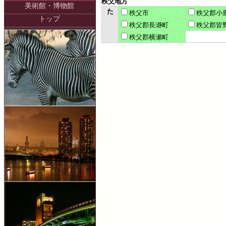
秩父地方
美術館・博物館
た
秩父市
秩父郡小
トップ
秩父郡長瀞町
秩父郡皆
秩父郡横瀬町