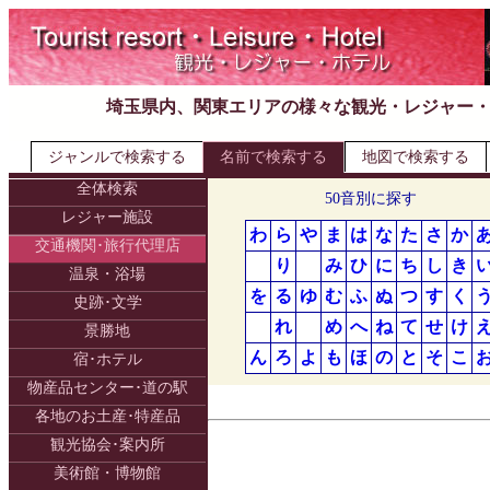
埼玉県内、関東エリアの様々な観光・レジャー
ジャンルで検索する
名前で検索する
地図で検索する
全体検索
50音別に探す
レジャー施設
わ
ら
や
ま
は
な
た
さ
か
交通機関･旅行代理店
り
み
ひ
に
ち
し
き
温泉・浴場
を
る
ゆ
む
ふ
ぬ
つ
す
く
史跡･文学
れ
め
へ
ね
て
せ
け
景勝地
ん
ろ
よ
も
ほ
の
と
そ
こ
宿･ホテル
物産品センター･道の駅
各地のお土産･特産品
観光協会･案内所
美術館・博物館