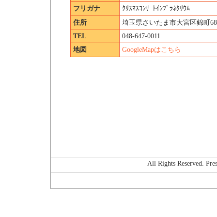
フリガナ
ｸﾘｽﾏｽｺﾝｻｰﾄｲﾝﾌﾟﾗﾈﾀﾘｳﾑ
住所
埼玉県さいたま市大宮区錦町682-
TEL
048-647-0011
地図
GoogleMapはこちら
All Rights Reserved. P