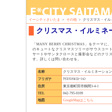
イーシティさいたま
>
その他
> クリスマス・イル
クリスマス・イルミネ
「MANY BERRY CHRISTMAS」をテーマ
のキュートなクリスマスツリーがサウスコー
サートやサンタクロースと撮影会などのクリ
す。詳しくは問い合わせを。
名称
クリスマス・イルミネーション
フリガナ
ｸﾘｽﾏｽｲﾙﾐﾈｰｼｮﾝ
住所
東京都町田市鶴間3-4-1
TEL
042-795-0109
地図
GoogleMapはこちら