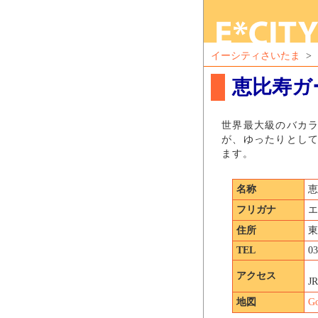
イーシティさいたま
>
恵比寿ガ
世界最大級のバカ
が、ゆったりとし
ます。
名称
恵
フリガナ
エ
住所
東
TEL
03
アクセス
J
地図
G