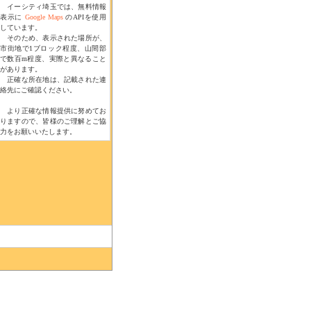
イーシティ埼玉では、無料情報
表示に
Google Maps
のAPIを使用
しています。
そのため、表示された場所が、
市街地で1ブロック程度、山間部
で数百m程度、実際と異なること
があります。
正確な所在地は、記載された連
絡先にご確認ください。
より正確な情報提供に努めてお
りますので、皆様のご理解とご協
力をお願いいたします。