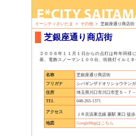
イーシティさいたま
>
その他
> 芝銀座通り商店街
芝銀座通り商店街
２００６年１１月１日からの点灯は昨年同様
基、電飾スノーマン１００台、街路灯イルミネ
名称
芝銀座通り商店街
フリガナ
シバギンザドオリショウテンガ
住所
埼玉県川口市川口市芝５－７－
TEL
048-265-1371
アクセス
ＪＲ京浜東北線 蕨駅 東口 徒
地図
GoogleMapはこちら