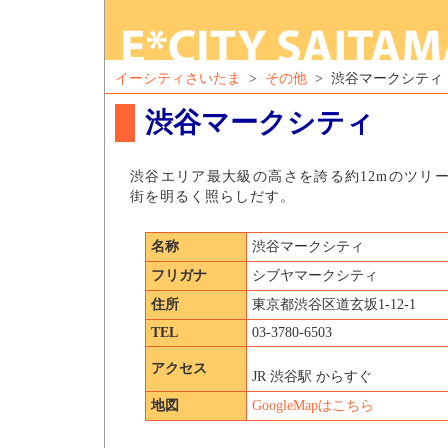
イーシティさいたま
>
その他
> 渋谷マークシティ
渋谷マークシティ
渋谷エリア最大級の高さを誇る約12mのツリ
街を明るく照らしだす。
名称
渋谷マークシティ
フリガナ
シブヤマークシティ
住所
東京都渋谷区道玄坂1-12-1
TEL
03-3780-6503
アクセス
JR 渋谷駅 からすぐ
地図
GoogleMapはこちら