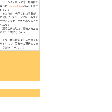
イーシティ埼玉では、無料情報
表示に
Google Maps
のAPIを使用
しています。
そのため、表示された場所が、
市街地で1ブロック程度、山間部
で数百m程度、実際と異なること
があります。
正確な所在地は、記載された連
絡先にご確認ください。
より正確な情報提供に努めてお
りますので、皆様のご理解とご協
力をお願いいたします。