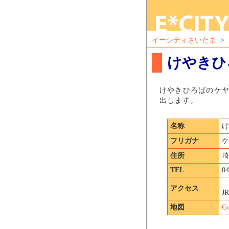
イーシティさいたま
>
けやきひ
けやきひろばのケヤキ
出します。
名称
け
フリガナ
ケ
住所
埼
TEL
0
アクセス
J
地図
G