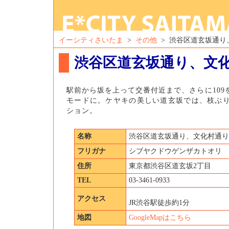
イーシティさいたま
>
その他
> 渋谷区道玄坂通り
渋谷区道玄坂通り、文
駅前から坂を上って交番付近まで、さらに10
モードに。ケヤキの美しい道玄坂では、枝ぶ
ション。
名称
渋谷区道玄坂通り、文化村通り
フリガナ
シブヤクドウゲンザカトオリ
住所
東京都渋谷区道玄坂2丁目
TEL
03-3461-0933
アクセス
JR渋谷駅徒歩約1分
地図
GoogleMapはこちら