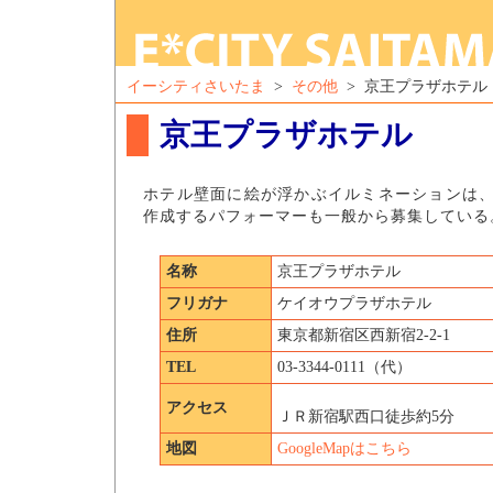
イーシティさいたま
>
その他
> 京王プラザホテル
京王プラザホテル
ホテル壁面に絵が浮かぶイルミネーションは、
作成するパフォーマーも一般から募集している
名称
京王プラザホテル
フリガナ
ケイオウプラザホテル
住所
東京都新宿区西新宿2-2-1
TEL
03-3344-0111（代）
アクセス
ＪＲ新宿駅西口徒歩約5分
地図
GoogleMapはこちら