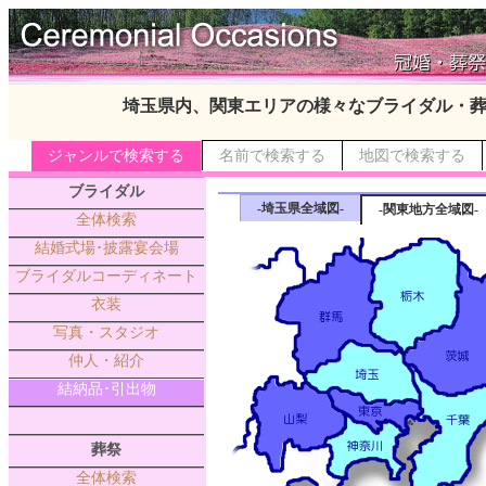
埼玉県内、関東エリアの様々なブライダル・
ジャンルで検索する
名前で検索する
地図で検索する
ブライダル
-埼玉県全域図-
-関東地方全域図-
全体検索
結婚式場･披露宴会場
ブライダルコーディネート
衣装
写真・スタジオ
仲人・紹介
結納品･引出物
葬祭
全体検索