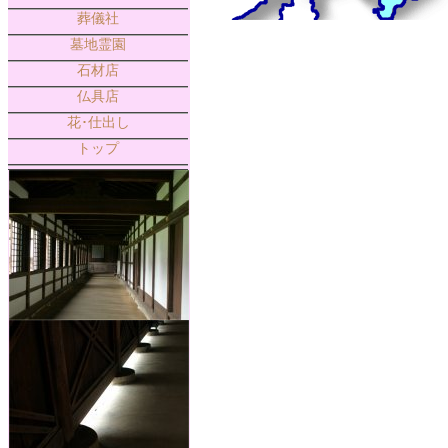
葬儀社
墓地霊園
石材店
仏具店
花･仕出し
トップ