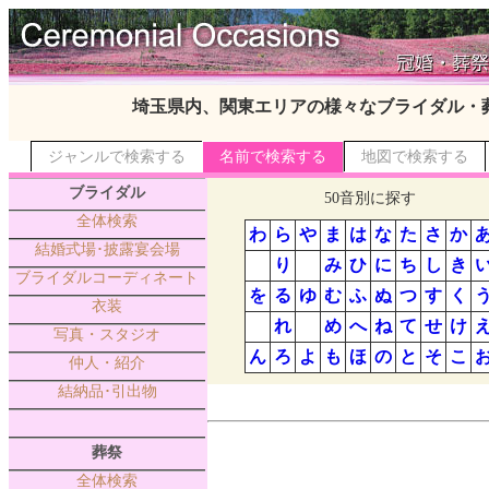
埼玉県内、関東エリアの様々なブライダル・
ジャンルで検索する
名前で検索する
地図で検索する
ブライダル
50音別に探す
全体検索
わ
ら
や
ま
は
な
た
さ
か
結婚式場･披露宴会場
り
み
ひ
に
ち
し
き
ブライダルコーディネート
を
る
ゆ
む
ふ
ぬ
つ
す
く
衣装
れ
め
へ
ね
て
せ
け
写真・スタジオ
ん
ろ
よ
も
ほ
の
と
そ
こ
仲人・紹介
結納品･引出物
葬祭
全体検索