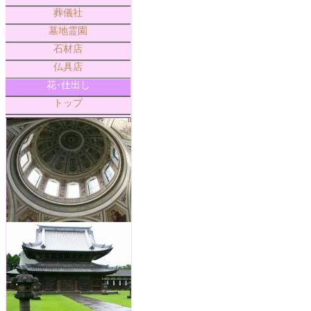
葬儀社
墓地霊園
石材店
仏具店
花･仕出し
トップ