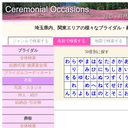
埼玉県内、関東エリアの様々なブライダル・
ジャンルで検索する
名前で検索する
地図で検索する
ブライダル
50音別に探す
全体検索
わ
ら
や
ま
は
な
た
さ
か
結婚式場･披露宴会場
り
み
ひ
に
ち
し
き
ブライダルコーディネート
を
る
ゆ
む
ふ
ぬ
つ
す
く
衣装
れ
め
へ
ね
て
せ
け
写真・スタジオ
ん
ろ
よ
も
ほ
の
と
そ
こ
仲人・紹介
結納品･引出物
葬祭
全体検索