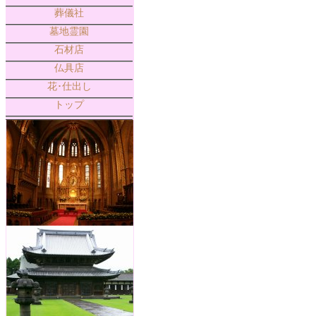
葬儀社
墓地霊園
石材店
仏具店
花･仕出し
トップ