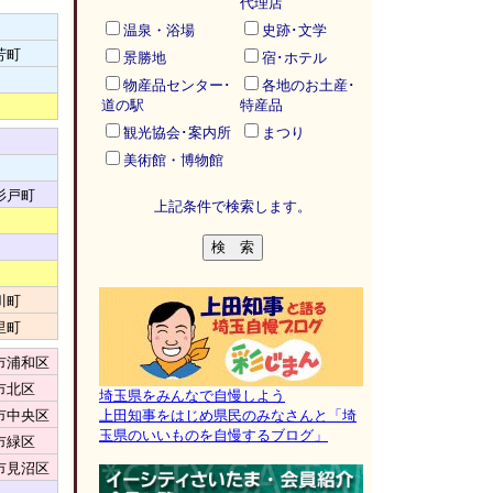
代理店
温泉・浴場
史跡･文学
芳町
景勝地
宿･ホテル
物産品センター･
各地のお土産･
道の駅
特産品
観光協会･案内所
まつり
美術館・博物館
杉戸町
上記条件で検索します。
川町
里町
市浦和区
市北区
埼玉県をみんなで自慢しよう
市中央区
上田知事をはじめ県民のみなさんと「埼
玉県のいいものを自慢するブログ」
市緑区
市見沼区