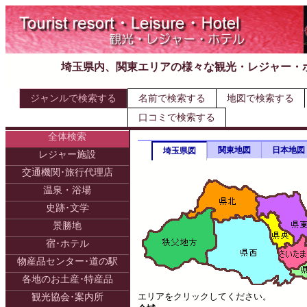
埼玉県内、関東エリアの様々な観光・レジャー・
ジャンルで検索する
名前で検索する
地図で検索する
口コミで検索する
全体検索
関東地図
日本地図
埼玉県図
レジャー施設
交通機関･旅行代理店
温泉・浴場
史跡･文学
景勝地
宿･ホテル
物産品センター･道の駅
各地のお土産･特産品
エリアをクリックしてください。
観光協会･案内所