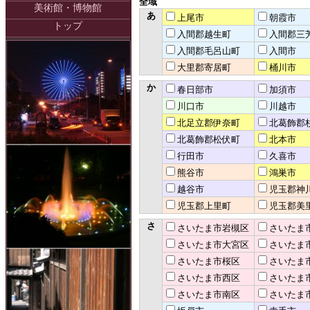
全域
美術館・博物館
あ
上尾市
朝霞市
トップ
入間郡越生町
入間郡三
入間郡毛呂山町
入間市
大里郡寄居町
桶川市
か
春日部市
加須市
川口市
川越市
北足立郡伊奈町
北葛飾郡
北葛飾郡松伏町
北本市
行田市
久喜市
熊谷市
鴻巣市
越谷市
児玉郡神
児玉郡上里町
児玉郡美
さ
さいたま市岩槻区
さいたま
さいたま市大宮区
さいたま
さいたま市桜区
さいたま
さいたま市西区
さいたま
さいたま市南区
さいたま