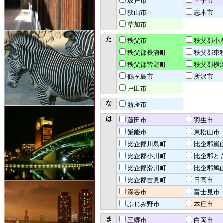
坂戸市
幸手市
狭山市
志木市
草加市
た
秩父市
秩父郡小
秩父郡長瀞町
秩父郡東
秩父郡皆野町
秩父郡横
鶴ヶ島市
所沢市
戸田市
な
新座市
は
蓮田市
羽生市
飯能市
東松山市
比企郡川島町
比企郡嵐
比企郡小川町
比企郡と
比企郡滑川町
比企郡鳩
比企郡吉見町
日高市
深谷市
富士見市
ふじみ野市
本庄市
ま
三郷市
白岡市