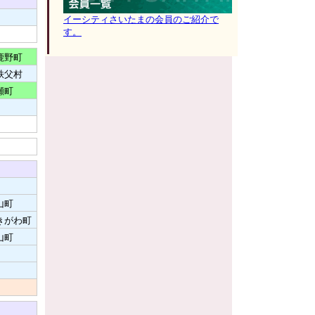
イーシティさいたまの会員のご紹介で
す。
鹿野町
秩父村
瀬町
山町
きがわ町
山町