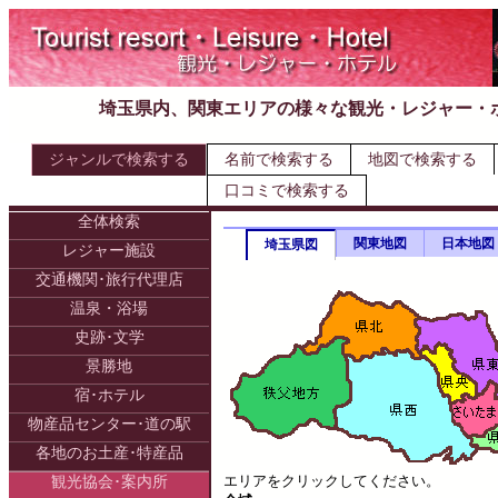
埼玉県内、関東エリアの様々な観光・レジャー・
ジャンルで検索する
名前で検索する
地図で検索する
口コミで検索する
全体検索
関東地図
日本地図
埼玉県図
レジャー施設
交通機関･旅行代理店
温泉・浴場
史跡･文学
景勝地
宿･ホテル
物産品センター･道の駅
各地のお土産･特産品
エリアをクリックしてください。
観光協会･案内所