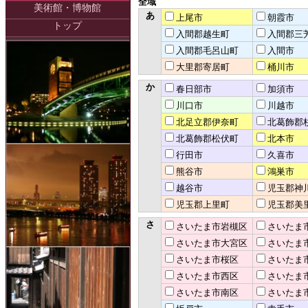
全域
美術館・博物館
あ
上尾市
朝霞市
トップ
入間郡越生町
入間郡三
入間郡毛呂山町
入間市
大里郡寄居町
桶川市
か
春日部市
加須市
川口市
川越市
北足立郡伊奈町
北葛飾郡
北葛飾郡松伏町
北本市
行田市
久喜市
熊谷市
鴻巣市
越谷市
児玉郡神
児玉郡上里町
児玉郡美
さ
さいたま市岩槻区
さいたま
さいたま市大宮区
さいたま
さいたま市桜区
さいたま
さいたま市西区
さいたま
さいたま市南区
さいたま