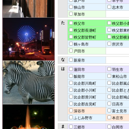
坂戸市
幸手市
狭山市
志木市
草加市
た
秩父市
秩父郡小
秩父郡長瀞町
秩父郡東
秩父郡皆野町
秩父郡横
鶴ヶ島市
所沢市
戸田市
な
新座市
は
蓮田市
羽生市
飯能市
東松山市
比企郡川島町
比企郡嵐
比企郡小川町
比企郡と
比企郡滑川町
比企郡鳩
比企郡吉見町
日高市
深谷市
富士見市
ふじみ野市
本庄市
ま
三郷市
白岡市