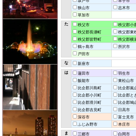
坂戸市
幸手市
狭山市
志木市
草加市
た
秩父市
秩父郡小
秩父郡長瀞町
秩父郡東
秩父郡皆野町
秩父郡横
鶴ヶ島市
所沢市
戸田市
な
新座市
は
蓮田市
羽生市
飯能市
東松山市
比企郡川島町
比企郡嵐
比企郡小川町
比企郡と
比企郡滑川町
比企郡鳩
比企郡吉見町
日高市
深谷市
富士見市
ふじみ野市
本庄市
ま
三郷市
白岡市