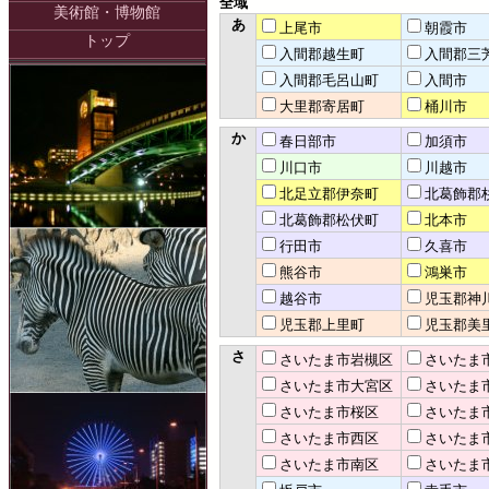
全域
美術館・博物館
あ
上尾市
朝霞市
トップ
入間郡越生町
入間郡三
入間郡毛呂山町
入間市
大里郡寄居町
桶川市
か
春日部市
加須市
川口市
川越市
北足立郡伊奈町
北葛飾郡
北葛飾郡松伏町
北本市
行田市
久喜市
熊谷市
鴻巣市
越谷市
児玉郡神
児玉郡上里町
児玉郡美
さ
さいたま市岩槻区
さいたま
さいたま市大宮区
さいたま
さいたま市桜区
さいたま
さいたま市西区
さいたま
さいたま市南区
さいたま