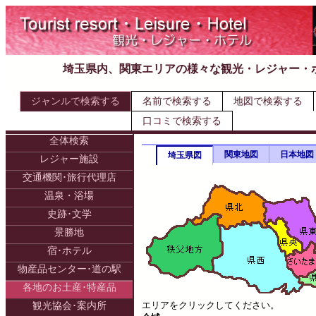
埼玉県内、関東エリアの様々な観光・レジャー・
ジャンルで検索する
名前で検索する
地図で検索する
口コミで検索する
全体検索
関東地図
日本地図
埼玉県図
レジャー施設
交通機関･旅行代理店
温泉・浴場
史跡･文学
景勝地
宿･ホテル
物産品センター･道の駅
各地のお土産･特産品
エリアをクリックしてください。
観光協会･案内所