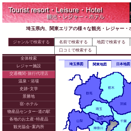
埼玉県内、関東エリアの様々な観光・レジャー・
ジャンルで検索する
名前で検索する
地図で検索する
口コミで検索する
全体検索
埼玉県図
日本地図
関東地図
レジャー施設
交通機関･旅行代理店
温泉・浴場
史跡･文学
景勝地
宿･ホテル
物産品センター･道の駅
各地のお土産･特産品
観光協会･案内所