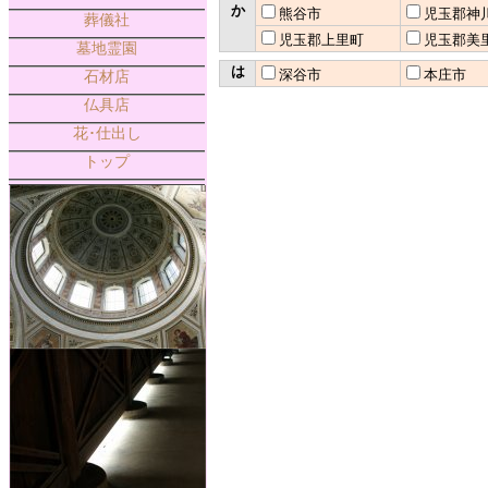
か
熊谷市
児玉郡神
葬儀社
児玉郡上里町
児玉郡美
墓地霊園
は
深谷市
本庄市
石材店
仏具店
花･仕出し
トップ