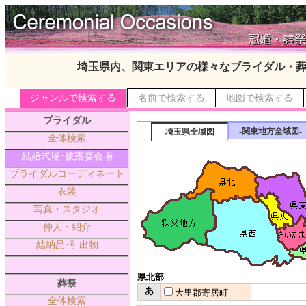
埼玉県内、関東エリアの様々なブライダル・
ジャンルで検索する
名前で検索する
地図で検索する
ブライダル
-関東地方全域図-
-埼玉県全域図-
全体検索
結婚式場･披露宴会場
ブライダルコーディネート
衣装
写真・スタジオ
仲人・紹介
結納品･引出物
県北部
葬祭
あ
大里郡寄居町
全体検索