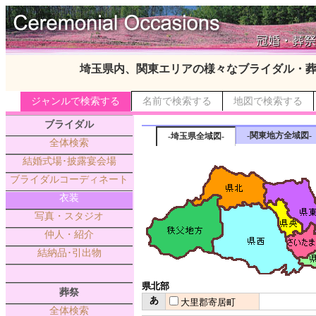
埼玉県内、関東エリアの様々なブライダル・
ジャンルで検索する
名前で検索する
地図で検索する
ブライダル
-関東地方全域図-
-埼玉県全域図-
全体検索
結婚式場･披露宴会場
ブライダルコーディネート
衣装
写真・スタジオ
仲人・紹介
結納品･引出物
県北部
葬祭
あ
大里郡寄居町
全体検索