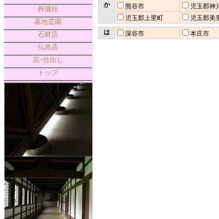
か
熊谷市
児玉郡神
葬儀社
児玉郡上里町
児玉郡美
墓地霊園
は
深谷市
本庄市
石材店
仏具店
花･仕出し
トップ