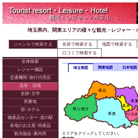
埼玉県内、関東エリアの様々な観光・レジャー・
ジャンルで検索する
名前で検索する
地図で検索する
口コミで検索する
全体検索
関東地図
日本地図
埼玉県図
レジャー施設
交通機関･旅行代理店
温泉・浴場
史跡･文学
景勝地
宿･ホテル
物産品センター･道の駅
各地のお土産･特産品
エリアをクリックしてください。
観光協会･案内所