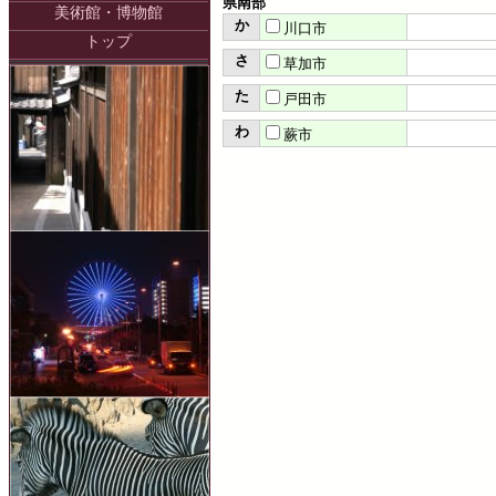
県南部
美術館・博物館
か
川口市
トップ
さ
草加市
た
戸田市
わ
蕨市