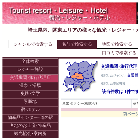
埼玉県内、関東エリアの様々な観光・レジャー・
ジャンルで検索する
名前で検索する
地図で検索する
口コミで検索する
全体検索
交通機関･旅行代理店
レジャー施設
交通機
選択したジャンル
交通機関･旅行代理店
選択した市区町村
温泉・浴場
該当件数は 1件で
史跡･文学
景勝地
草加タクシー株式会社
草
宿･ホテル
.
前ページ
物産品センター･道の駅
各地のお土産･特産品
観光協会･案内所