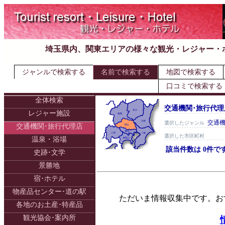
埼玉県内、関東エリアの様々な観光・レジャー・
ジャンルで検索する
名前で検索する
地図で検索する
口コミで検索する
全体検索
交通機関･旅行代理店
レジャー施設
交通機
選択したジャンル
交通機関･旅行代理店
選択した市区町村
温泉・浴場
該当件数は 0件で
史跡･文学
景勝地
宿･ホテル
物産品センター･道の駅
ただいま情報収集中です。お
各地のお土産･特産品
観光協会･案内所